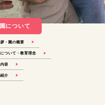
園について
挨拶・園の概要
育について・教育理念
育内容
設紹介