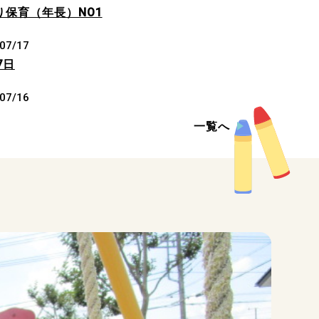
り保育（年長）NO1
07/17
7日
07/16
6日
一覧へ
07/15
5日