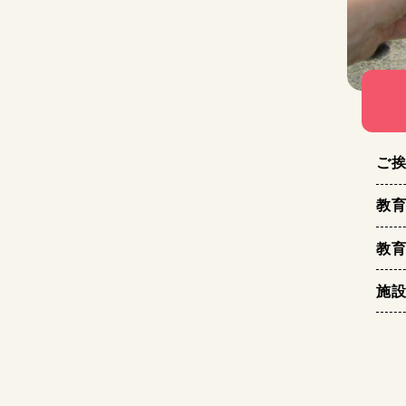
ご
教
教
施