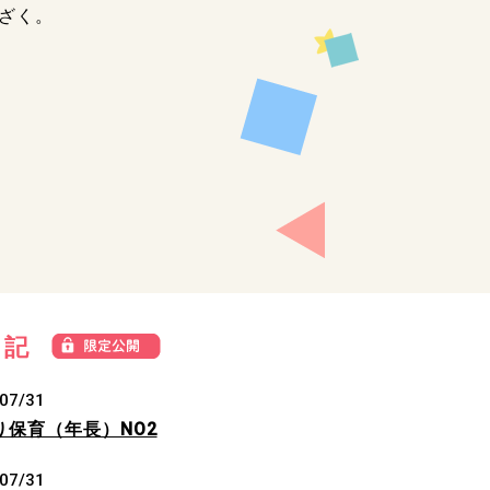
くざく。
日記
07/31
り保育（年長）NO2
07/31