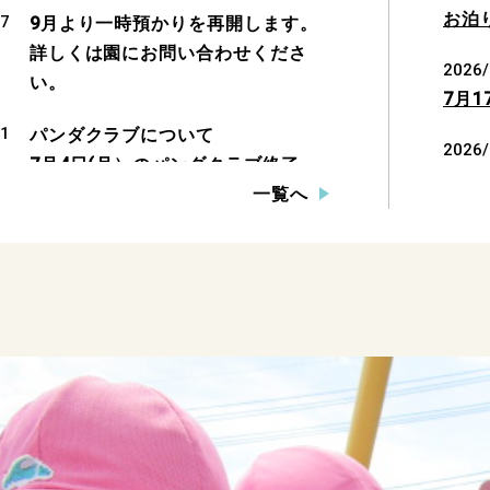
お泊
17
9月より一時預かりを再開します。
詳しくは園にお問い合わせくださ
2026/
い。
7月1
11
パンダクラブについて
2026/
7月4日(月）のパンダクラブ終了
7月1
後、11時から短時間ではありますが
一覧へ
幼稚園の子ども達の様子をご覧頂く
2026/
時間を設けますのでどうぞご覧くだ
7月1
さい。尚、見学会及び説明会は9月1
日(木）13時30分から行う予定で
す。